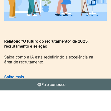
Relatório “O futuro do recrutamento” de 2025:
recrutamento e seleção
Saiba como a IA está redefinindo a excelência na
área de recrutamento.
Saiba mais
Fale conosco
Gostaria de saber mais sobre as Soluções de
Talentos?
dism