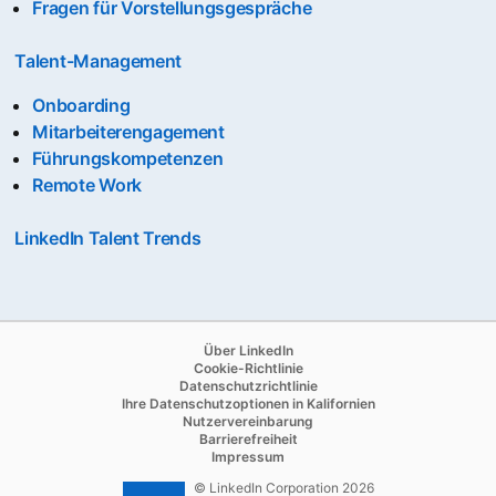
Fragen für Vorstellungsgespräche
Talent-Management
Onboarding
Mitarbeiterengagement
Führungskompetenzen
Remote Work
LinkedIn Talent Trends
opens in a new tab
Über LinkedIn
opens in a new tab
Cookie-Richtlinie
opens in a new tab
Datenschutzrichtlinie
opens in a new tab
Ihre Datenschutzoptionen in Kalifornien
opens in a new tab
Nutzervereinbarung
opens in a new tab
Barrierefreiheit
Impressum
© LinkedIn Corporation 2026